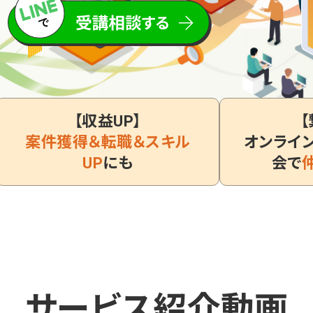
【収益UP】
【
案件獲得＆転職＆スキル
オンライ
UP
にも
会で
サービス紹介動画